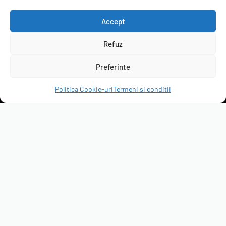
B2B
Accept
Refuz
servicepack.ro
Preferinte
Clienții ne recomandă
Politica Cookie-uri
Termeni si conditii
4.95 rating
(6297 de recenzii)