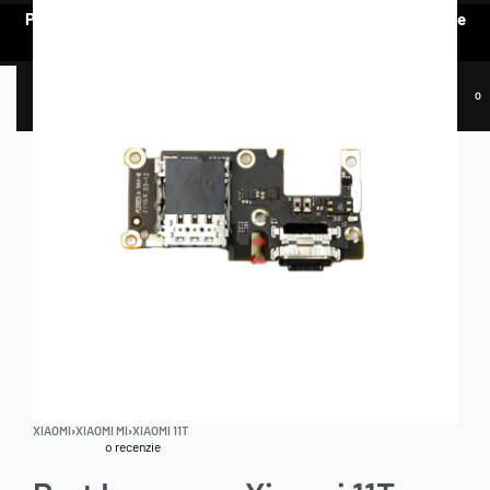
Pentru a vedea oferta de prețuri preferențiale, e nevoie să te
AUTENTIFICI.
0
XIAOMI
›
XIAOMI MI
›
XIAOMI 11T
o recenzie
Evaluat la
5.00
din 5 pe baza unei singure evaluări