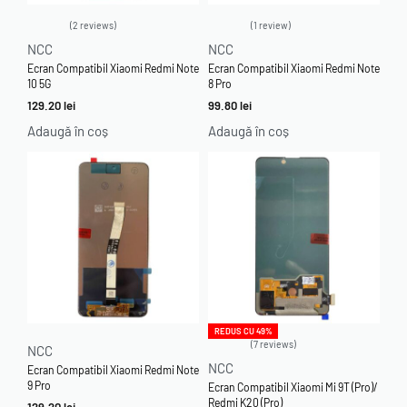
2 reviews
1 review
Evaluat la
5.00
din 5
Evaluat la
5.00
din 5
NCC
NCC
Ecran Compatibil Xiaomi Redmi Note
Ecran Compatibil Xiaomi Redmi Note
10 5G
8 Pro
129.20
lei
99.80
lei
Adaugă în coș
Adaugă în coș
REDUS CU 49%
7 reviews
NCC
Evaluat la
4.57
din 5
NCC
Ecran Compatibil Xiaomi Redmi Note
9 Pro
Ecran Compatibil Xiaomi Mi 9T (Pro)/
Redmi K20 (Pro)