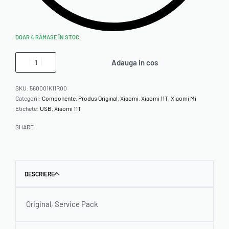
DOAR 4 RĂMASE ÎN STOC
Adauga in cos
SKU:
560001K11R00
Categorii:
Componente
,
Produs Original
,
Xiaomi
,
Xiaomi 11T
,
Xiaomi Mi
Etichete:
USB
,
Xiaomi 11T
SHARE
DESCRIERE
Original, Service Pack