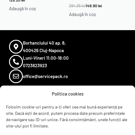
129.20
lei
294.35
lei
149.90
lei
Adaugă în coș
Adaugă în coș
Borhanciului 40 ap. 8,
400426 Cluj-Napoca
Luni-Vineri 11:00-18:00
0723823923
office@servicepack.ro
Politica cookies
Sugereaza un produs
Termeni si conditii
Folosim cookie-uri pentru a-ți oferi cea mai bună experiență pe
site. Dacă ești de acord, putem procesa date precum preferințele
Recenzii
de navigare sau ID-uri unice. Fără consimțământ, unele funcții ale
Contact
site-ului pot fi limitate.
ANPC