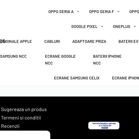
OPPO SERIA A
OPPO SERIA F
OPPO
GOOGLE PIXEL
ONEPLUS
 S5
 ORIGINALE APPLE
CABLURI
ADAPTOARE PRIZA
BATERII E
 SAMSUNG NCC
ECRANE GOOGLE
BATERII IPHONE
NCC
NCC
ECRANE SAMSUNG CELIX
ECRANE IPHON
Sugereaza un produs
Termeni si conditii
Recenzii
Contact