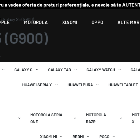
u a vedea oferta de prețuri preferențiale, e nevoie să te AUTENT
S
›
Galaxy S5 (G900)
PPLE
MOTOROLA
XIAOMI
OPPO
ALTE MAR
5 (G900)
T
GALAXY S
GALAXY TAB
GALAXY WATCH
GAL
IA P
HUAWEI SERIA Y
HUAWEI PURA
HUAWEI TABLET
 SERIA
MOTOROLA SERIA
MOTOROLA
MOT
ONE
RAZR
X
XIAOMI MI
REDMI
POCO