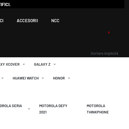
IFICI.
CI
ACCESORII
NCC
0
Sortare implicită
AXY XCOVER
GALAXY Z
HUAWEI WATCH
HONOR
OROLA SERIA
MOTOROLA DEFY
MOTOROLA
2021
THINKPHONE