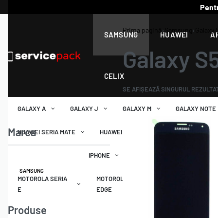
Pentr
Prima pagină
›
Samsung
›
Galaxy 
SAMSUNG
HUAWEI
A
Galaxy S
CELIX
SE AFIȘEAZĂ SINGURUL REZULTA
GALAXY A
GALAXY J
GALAXY M
GALAXY NOTE
Marca
HUAWEI SERIA MATE
HUAWEI SERIA NOVA
HUAWEI SER
IPHONE
IPAD
SAMSUNG
MOTOROLA SERIA
MOTOROLA SERIA
MOTOROLA
E
EDGE
G
Produse