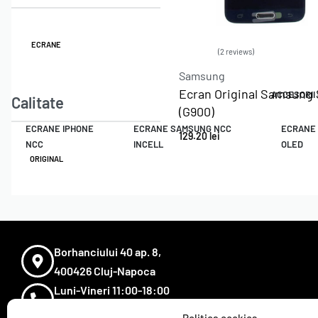
ECRANE
2 reviews
Evaluat la
5.00
din 5
Samsung
Ecran Original Samsung
ACCESORII
Calitate
(G900)
ECRANE IPHONE
ECRANE SAMSUNG NCC
ECRANE
129.20
lei
NCC
INCELL
OLED
ORIGINAL
Borhanciului 40 ap. 8,
400426 Cluj-Napoca
Luni-Vineri 11:00-18:00
0723823923