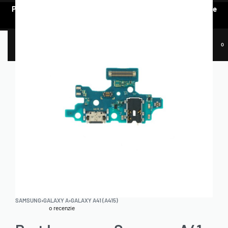
Pentru a vedea oferta de prețuri preferențiale, e nevoie să te
AUTENTIFICI.
0
SAMSUNG
›
GALAXY A
›
GALAXY A41 (A415)
o recenzie
Evaluat la
5.00
din 5 pe baza unei singure evaluări