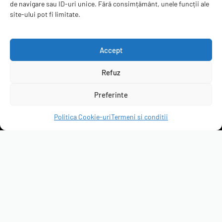
de navigare sau ID-uri unice. Fără consimțământ, unele funcții ale
Contact
site-ului pot fi limitate.
ANPC
B2B
Accept
Refuz
servicepack.ro
Preferinte
Clienții ne recomandă
Politica Cookie-uri
Termeni si conditii
4.95 rating
(6299 de recenzii)