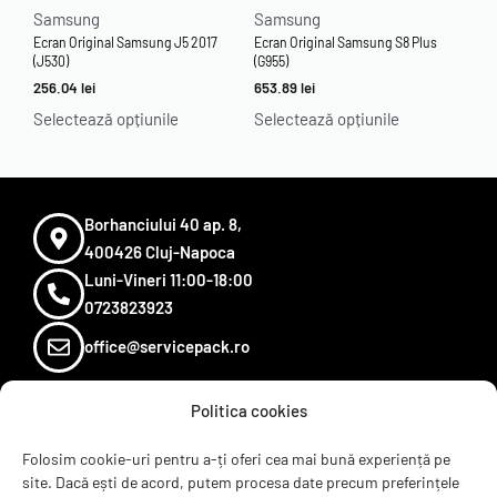
Evaluat la
4.97
din 5
Evaluat la
4.97
din 5
Samsung
Samsung
Ecran Original Samsung J5 2017
Ecran Original Samsung S8 Plus
(J530)
(G955)
256.04
lei
653.89
lei
Selectează opțiunile
Selectează opțiunile
Borhanciului 40 ap. 8,
400426 Cluj-Napoca
Luni-Vineri 11:00-18:00
0723823923
office@servicepack.ro
Politica cookies
Sugereaza un produs
Termeni si conditii
Folosim cookie-uri pentru a-ți oferi cea mai bună experiență pe
site. Dacă ești de acord, putem procesa date precum preferințele
Recenzii