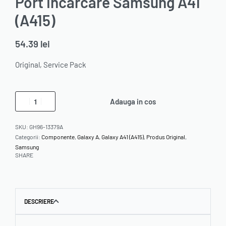
Port Incarcare Samsung A41
(A415)
54.39
lei
Original, Service Pack
Adauga in cos
SKU:
GH96-13379A
Categorii:
Componente
,
Galaxy A
,
Galaxy A41 (A415)
,
Produs Original
,
Samsung
SHARE
DESCRIERE