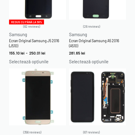
REDUS CU PÂNĂ LA 38%
82 reviews
26 reviews
Evaluat la
4.95
din 5
Evaluat la
4.96
din 5
Samsung
Samsung
Ecran Original Samsung J5 2016
Ecran Original Samsung A5 2016
(J510)
(A510)
155.10
lei
-
250.01
lei
281.65
lei
Selectează opțiunile
Selectează opțiunile
356 reviews
67 reviews