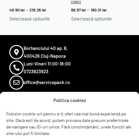
(G955)
49.90
lei
-
218.26
lei
89.97
lei
-
180.01
lei
Selectează opțiunile
Selectează opțiunile
Borhanciului 40 ap. 8,
400426 Cluj-Napoca
Luni-Vineri 11:00-18:00
0723823923
office@servicepack.ro
Politica cookies
Sugereaza un produs
Termeni si conditii
Folosim cookie-uri pentru a-ți oferi cea mai bună experiență pe
site. Dacă ești de acord, putem procesa date precum preferințele
Recenzii
de navigare sau ID-uri unice. Fără consimțământ, unele funcții ale
Contact
site-ului pot fi limitate.
ANPC