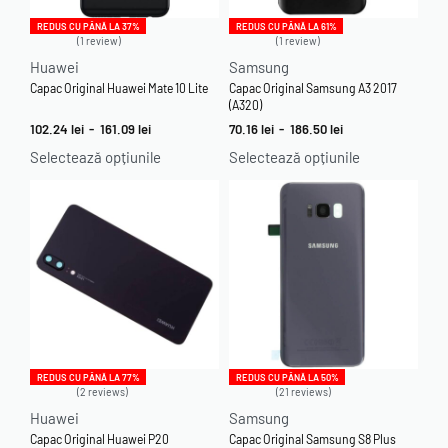
REDUS CU PÂNĂ LA 37%
REDUS CU PÂNĂ LA 61%
1 review
1 review
Evaluat la
5.00
din 5
Evaluat la
5.00
din 5
Huawei
Samsung
Capac Original Huawei Mate 10 Lite
Capac Original Samsung A3 2017
(A320)
102.24
lei
-
161.09
lei
70.16
lei
-
186.50
lei
Selectează opțiunile
Selectează opțiunile
REDUS CU PÂNĂ LA 77%
REDUS CU PÂNĂ LA 50%
2 reviews
21 reviews
Evaluat la
5.00
din 5
Evaluat la
4.95
din 5
Huawei
Samsung
Capac Original Huawei P20
Capac Original Samsung S8 Plus