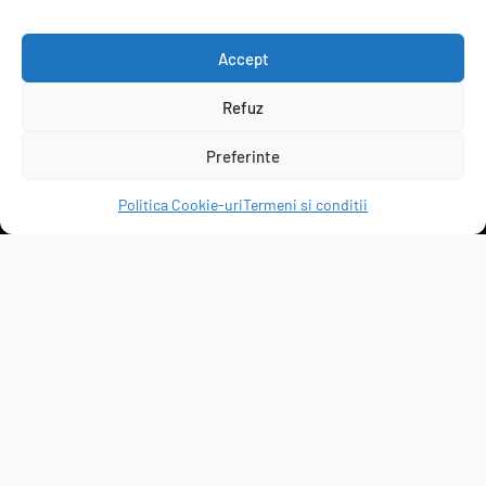
B2B
Accept
Refuz
servicepack.ro
Preferinte
Clienții ne recomandă
Politica Cookie-uri
Termeni si conditii
4.95 rating
(6297 de recenzii)