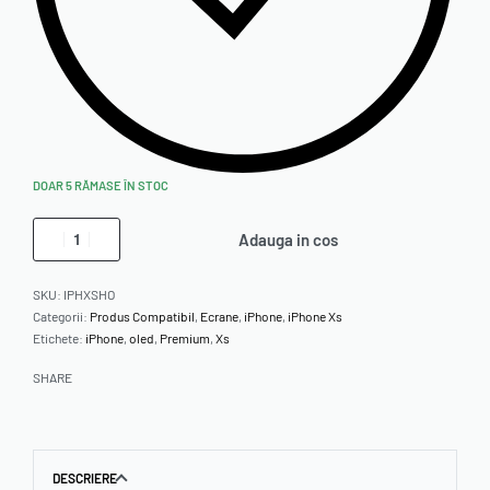
DOAR 5 RĂMASE ÎN STOC
Adauga in cos
SKU:
IPHXSHO
Categorii:
Produs Compatibil
,
Ecrane
,
iPhone
,
iPhone Xs
Etichete:
iPhone
,
oled
,
Premium
,
Xs
SHARE
DESCRIERE