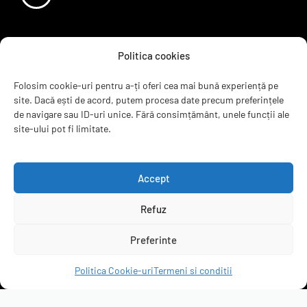
Sugereaza un produs
Politica cookies
Termeni si conditii
Recenzii
Folosim cookie-uri pentru a-ți oferi cea mai bună experiență pe
Contact
site. Dacă ești de acord, putem procesa date precum preferințele
ANPC
de navigare sau ID-uri unice. Fără consimțământ, unele funcții ale
site-ului pot fi limitate.
B2B
Accept
Refuz
servicepack.ro
Clienții ne recomandă
Preferinte
4.95 rating
(6299 de recenzii)
Politica Cookie-uri
Termeni si conditii