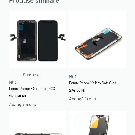
11 reviews
NCC
Evaluat la
4.64
din 5
NCC
Ecran iPhone Xs Max Soft Oled
Ecran iPhone X Soft Oled NCC
274.57
lei
249.39
lei
Adaugă în coș
Adaugă în coș