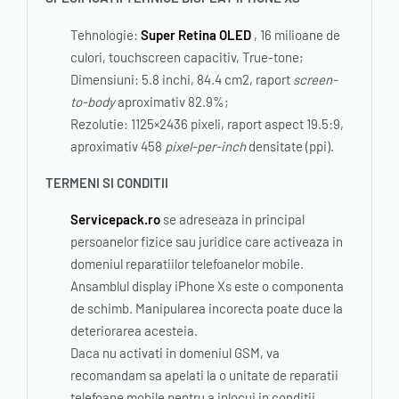
Tehnologie:
Super Retina OLED
, 16 milioane de
culori, touchscreen capacitiv, True-tone;
Dimensiuni: 5.8 inchi, 84.4 cm2, raport
screen-
to-body
aproximativ 82.9%;
Rezolutie: 1125×2436 pixeli, raport aspect 19.5:9,
aproximativ 458
pixel-per-inch
densitate (ppi).
TERMENI SI CONDITII
Servicepack.ro
se adreseaza in principal
persoanelor fizice sau juridice care activeaza in
domeniul reparatiilor telefoanelor mobile.
Ansamblul display iPhone Xs este o componenta
de schimb. Manipularea incorecta poate duce la
deteriorarea acesteia.
Daca nu activati in domeniul GSM, va
recomandam sa apelati la o unitate de reparatii
telefoane mobile pentru a inlocui in conditii