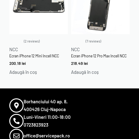
2 reviews
7 reviews
Evaluat la
5.00
din 5
Evaluat la
4.86
din 5
NCC
NCC
Ecran iPhone 12 Mini Incell NCC
Ecran iPhone 12 Pro Max Incell NCC
200.18
lei
218.49
lei
Adaugă în coș
Adaugă în coș
Borhanciului 40 ap. 8,
400426 Cluj-Napoca
Luni-Vineri 11:00-18:00
0723823923
office@servicepack.ro