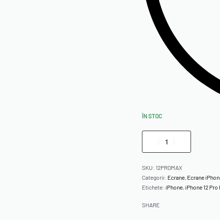
ÎN STOC
SKU:
12PROMAX
Categorii:
Ecrane
,
Ecrane iPho
Etichete:
iPhone
,
iPhone 12 Pro
SHARE