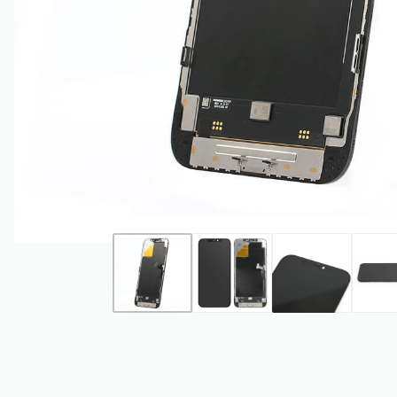
ACCESORII
ECRANE IPHONE
ECRANE SAMSUNG NCC
ECRANE
NCC
INCELL
OLED