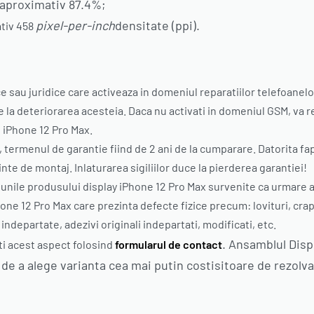
aproximativ 87.4%;
pixel-per-inch
densitate (ppi).
ativ 458
ce sau juridice care activeaza in domeniul reparatiilor telefoanel
a deteriorarea acesteia. Daca nu activati in domeniul GSM, va re
n iPhone 12 Pro Max.
, termenul de garantie fiind de 2 ani de la cumparare. Datorita f
nte de montaj. Inlaturarea sigiliilor duce la pierderea garantiei!
nile produsului display iPhone 12 Pro Max survenite ca urmare a 
e 12 Pro Max care prezinta defecte fizice precum: lovituri, crapatu
indepartate, adezivi originali indepartati, modificati, etc.
. Ansamblul Disp
ti acest aspect folosind
formularul de contact
de a alege varianta cea mai putin costisitoare de rezolvar