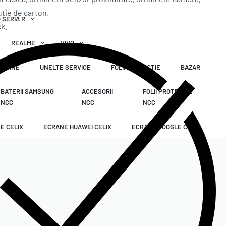
utie de carton.
 SERIA R
ck.
REALME
VIVO
XTERNE
UNELTE SERVICE
FOLII PROTECTIE
BAZAR
BATERII SAMSUNG
ACCESORII
FOLII PROTECTIE
NCC
NCC
NCC
E CELIX
ECRANE HUAWEI CELIX
ECRANE GOOGLE CELIX