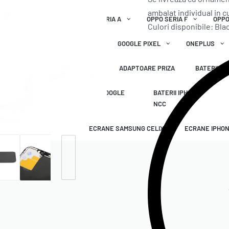
ambalat individual in c
OPPO SERIA A
OPPO SERIA F
OPPO
Culori disponibile: Bla
GOOGLE PIXEL
ONEPLUS
 ORIGINALE APPLE
CABLURI
ADAPTOARE PRIZA
BATERII E
 SAMSUNG NCC
ECRANE GOOGLE
BATERII IPHONE
NCC
NCC
ECRANE SAMSUNG CELIX
ECRANE IPHON