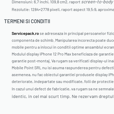
screen-to-body
Dimensiuni: 6.7 inchi, 109.8 cm2, raport
Rezolutie: 1284×2778 pixeli, raport aspect 19.5:9, aproxim
TERMENI SI CONDITII
Servicepack.ro
se adreseaza in principal persoanelor fizi
componenta de schimb. Manipularea incorecta poate duce l
mobile pentru a inlocui in conditii optime ansamblul ecra
Modulul display iPhone 12 Pro Max beneficiaza de garantie
garantie post-montaj. Va rugam sa verificati display-ul inai
Mobile Point SRL nu isi asuma raspunderea pentru defectiu
asemenea, nu fac obiectul garantiei produsele display iPhon
deteriorate, indepartate sau modificate, folii de protectie 
In cazul unui defect de fabricatie, va rugam sa ne semnala
identic, in cel mai scurt timp. Ne rezervam dreptul 