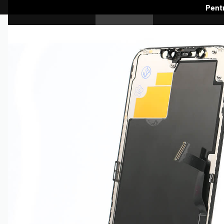
Pentr
SAMSUNG
HUAWEI
A
CELIX
GALAXY A
GALAXY J
GALAXY M
GALAXY NOTE
HUAWEI SERIA MATE
HUAWEI SERIA NOVA
HUAWEI SER
IPHONE
IPAD
MOTOROLA SERIA
MOTOROLA SERIA
MOTOROLA
E
EDGE
G