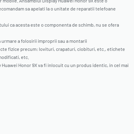
lor mobile. Ansamblul Display Huawei Honor 9X este o
comandam sa apelati la o unitate de reparatii telefoane
ptului ca acesta este o componenta de schimb, nu se ofera
rmare a folosirii improprii sau a montarii
izice precum: lovituri, crapaturi, ciobituri, etc., etichete
odificati, etc.
 Huawei Honor 9X va fi inlocuit cu un produs identic, in cel mai