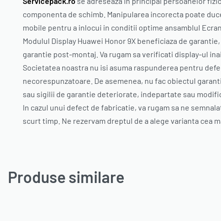
Servicepack.ro
se adreseaza in principal persoanelor fizi
componenta de schimb. Manipularea incorecta poate duce l
mobile pentru a inlocui in conditii optime ansamblul Ecr
Modulul Display Huawei Honor 9X beneficiaza de garantie, 
garantie post-montaj. Va rugam sa verificati display-ul inai
Societatea noastra nu isi asuma raspunderea pentru defect
necorespunzatoare. De asemenea, nu fac obiectul garantiei
sau sigilii de garantie deteriorate, indepartate sau modifica
In cazul unui defect de fabricatie, va rugam sa ne semnala
scurt timp. Ne rezervam dreptul de a alege varianta cea mai
Produse similare