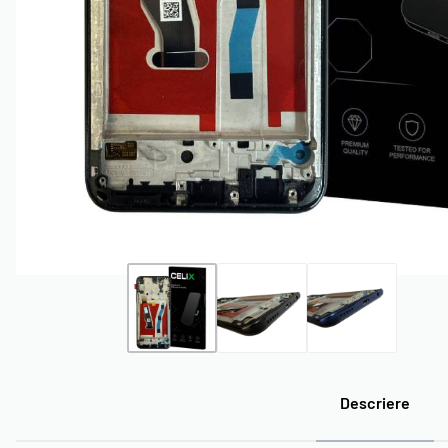
ACCESORII
ECRANE IPHONE
ECRANE SAMSUNG NCC
ECRANE
NCC
INCELL
OLED
Descriere