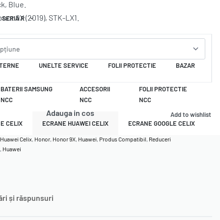
k, Blue.
nor 9X (2019), STK-LX1.
 SERIA R
REALME
VIVO
XTERNE
UNELTE SERVICE
FOLII PROTECTIE
BAZAR
BATERII SAMSUNG
ACCESORII
FOLII PROTECTIE
NCC
NCC
NCC
Adauga in cos
Add to wishlist
E CELIX
ECRANE HUAWEI CELIX
ECRANE GOOGLE CELIX
 Huawei Celix
,
Honor
,
Honor 9X
,
Huawei
,
Produs Compatibil
,
Reduceri
,
Huawei
ări și răspunsuri