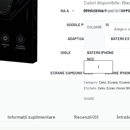
Culori disponibile: Blac
Modele compatibile: Ho
OPPO SERIA A
OPPO SERIA F
OPPO
GOOGLE PIXEL
ONEPLUS
CULOARE
 ORIGINALE APPLE
CABLURI
ADAPTOARE PRIZA
BATERII E
 SAMSUNG NCC
ECRANE GOOGLE
BATERII IPHONE
NCC
NCC
ECRANE SAMSUNG CELIX
ECRANE IPHON
Categorii:
Celix
,
Ecrane
,
Ecrane
Etichete:
Celix
,
Ecran
,
Honor 9X
SHARE
Informații suplimentare
Recenzii (0)
Întreb