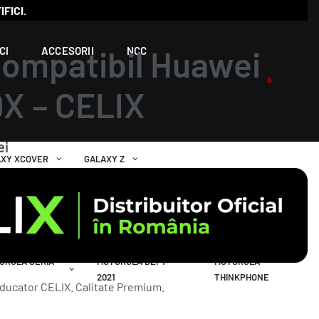
IFICI.
Compatibil Huawei
CI
ACCESORII
NCC
0
X – CELIX
ei
AXY XCOVER
GALAXY Z
HUAWEI WATCH
HONOR
OROLA SERIA
MOTOROLA DEFY
MOTOROLA
2021
THINKPHONE
ducator CELIX. Calitate Premium.