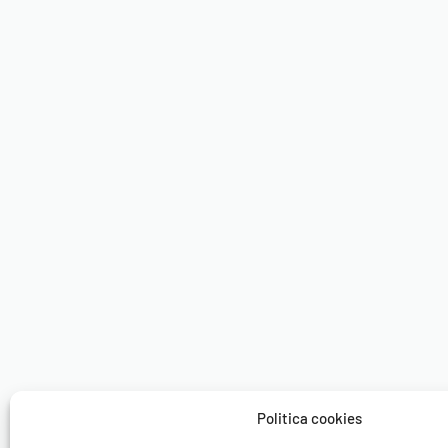
REDUS CU PÂNĂ LA
212 reviews
7 review
Evaluat la
4.92
din 5
Evaluat la
5.00
din 5
Samsung
Samsung
Ecran Original Samsung J3 2016 (J320)
Ecran Origi
Politica cookies
199.03
lei
182.00
lei
-
34