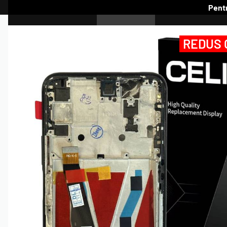
Pentr
SAMSUNG
HUAWEI
A
REDUS 
CELIX
GALAXY A
GALAXY J
GALAXY M
GALAXY NOTE
HUAWEI SERIA MATE
HUAWEI SERIA NOVA
HUAWEI SER
IPHONE
IPAD
MOTOROLA SERIA
MOTOROLA SERIA
MOTOROLA
E
EDGE
G