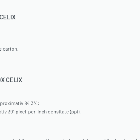
CELIX
de carton.
9X CELIX
aproximativ 84.3%;
tiv 391 pixel-per-inch densitate (ppi).