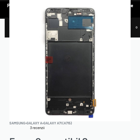
Pentru a vedea oferta de prețuri preferențiale, e nevoie să te
AUTENTIFICI.
0
SAMSUNG
›
GALAXY A
›
GALAXY A71 (A715)
3
recenzii
Evaluat la
3
5.00
din 5 pe baza a
evaluări de la clienți