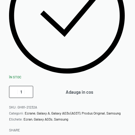
ÎN STOC
Adauga in cos
SKU:
GH81-21232A
Categorii:
Ecrane
,
Galaxy A
,
Galaxy A03s (A037)
,
Produs Original
,
Samsung
Etichete:
Ecran
,
Galaxy A03s
,
Samsung
SHARE