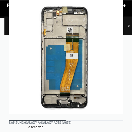
Pentru a vedea oferta de prețuri preferențiale, e nevoie să te
AUTENTIFICI.
0
SAMSUNG
›
GALAXY A
›
GALAXY A03S (A037)
o recenzie
Evaluat la
5.00
din 5 pe baza unei singure evaluări