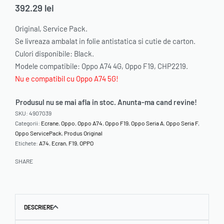
392.29
lei
Original, Service Pack.
Se livreaza ambalat in folie antistatica si cutie de carton.
Culori disponibile: Black.
Modele compatibile: Oppo A74 4G, Oppo F19, CHP2219.
Nu e compatibil cu Oppo A74 5G!
Produsul nu se mai afla in stoc. Anunta-ma cand revine!
SKU:
4907039
Categorii:
Ecrane
,
Oppo
,
Oppo A74
,
Oppo F19
,
Oppo Seria A
,
Oppo Seria F
,
Oppo ServicePack
,
Produs Original
Etichete:
A74
,
Ecran
,
F19
,
OPPO
SHARE
DESCRIERE