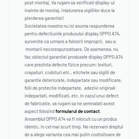
post-montaj. Va rugam sa verificati display-ul
inainte de montaj. Inlaturarea sigiliilor duce la
pierderea garantiei!
Societatea noastra nu isi asuma raspunderea
pentru defectiunile produsului display OPPO A74,
survenite ca urmare a folosirii improprii, sau a
montarii necorespunzatoare. De asemenea, nu
fac obiectul garantiei produsele display OPPO A74
care prezinta defecte fizice precum: lovituri,
crapaturi, ciobituri,etc., etichete sau sigilii de
garantie deteriorate, indepartate sau modificate,
folii de protectie indepartate, adezivi originali
indepartati, modificati, etc. In cazul unui defect
de fabricatie, va rugam sa ne semnalati acest
aspect folosind
formularul de contact
.
Ansamblul OPPO A74 va fi inlocuit cu un produs
identic, in cel mai scurt timp. Ne rezervam dreptul
de a alege varianta cea mai putin costisitoare de