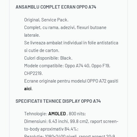
ANSAMBLU COMPLET ECRAN OPPO A74
Original, Service Pack.
Complet, cu rama, adezivi, flexuri butoane
laterale.
Se livreaza ambalat individual in folie antistatica
si cutie de carton.
Culori disponibile: Black.
Modele compatibile: Oppo A74 4G, Oppo F19,
CHP2219.
Ecrane originale pentru modelul OPPO A72 gasiti
aici
.
SPECIFICATII TEHNICE DISPLAY OPPO A74
Tehnologie:
AMOLED
, 800 nits;
Dimensiuni: 6.43 inchi, 99.8 cm2, raport screen-
to-body aproximativ 84.4%;
Rezolutie: 1080×2400 pixeli, raport aspect 20:9,