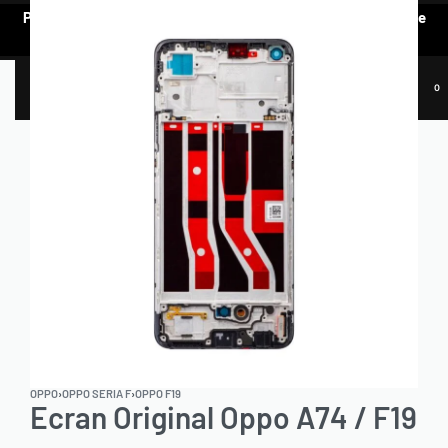
Pentru a vedea oferta de prețuri preferențiale, e nevoie să te
AUTENTIFICI.
0
OPPO
›
OPPO SERIA F
›
OPPO F19
Ecran Original Oppo A74 / F19