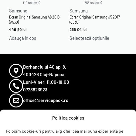
10 reviews
356 reviews
Evaluat la
4.90
din 5
Evaluat la
4.97
din 5
Samsung
Samsung
Ecran Original Samsung A8 2018
Ecran Original Samsung J5 2017
(A530)
(J530)
446.80
lei
256.04
lei
Adaugă în coș
Selectează opțiunile
Borhanciului 40 ap. 8,
400426 Cluj-Napoca
Luni-Vineri 11:00-18:00
0723823923
office@servicepack.ro
Politica cookies
Sugereaza un produs
Termeni si conditii
Folosim cookie-uri pentru a-ți oferi cea mai bună experiență pe