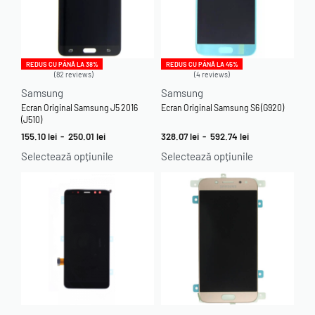
REDUS CU PÂNĂ LA 38%
REDUS CU PÂNĂ LA 45%
82 reviews
4 reviews
Evaluat la
4.95
din 5
Evaluat la
5.00
din 5
Samsung
Samsung
Ecran Original Samsung J5 2016
Ecran Original Samsung S6 (G920)
(J510)
155.10
lei
-
250.01
lei
328.07
lei
-
592.74
lei
Selectează opțiunile
Selectează opțiunile