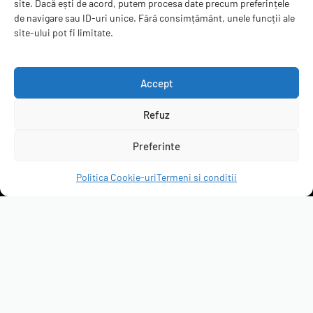
site. Dacă ești de acord, putem procesa date precum preferințele
Recenzii
de navigare sau ID-uri unice. Fără consimțământ, unele funcții ale
Contact
site-ului pot fi limitate.
ANPC
B2B
Accept
Refuz
servicepack.ro
Preferinte
Clienții ne recomandă
Politica Cookie-uri
Termeni si conditii
4.95 rating
(6299 de recenzii)