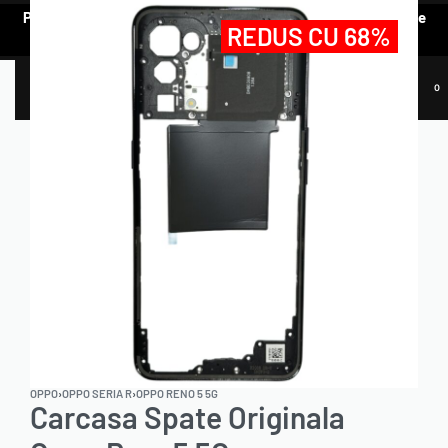
Pentru a vedea oferta de prețuri preferențiale, e nevoie să te
REDUS CU 68%
AUTENTIFICI.
0
OPPO
›
OPPO SERIA R
›
OPPO RENO 5 5G
Carcasa Spate Originala