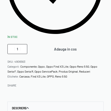
ÎN STOC
Adauga in cos
SKU:
4906563
Categorii:
Componente
,
Oppo
,
Oppo Find X3 Lite
,
Oppo Reno 5 5G
,
Oppo
Seria F
,
Oppo Seria R
,
Oppo ServicePack
,
Produs Original
,
Reduceri
Etichete:
Carcasa
,
Find X3 Lite
,
OPPO
,
Reno 5 5G
SHARE
DESCRIERE