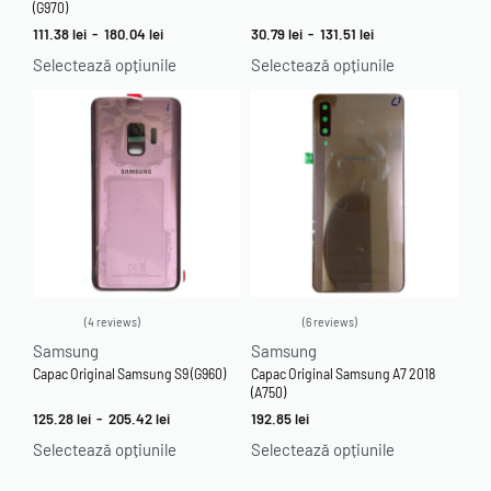
(G970)
111.38
lei
-
180.04
lei
30.79
lei
-
131.51
lei
Selectează opțiunile
Selectează opțiunile
4 reviews
6 reviews
Evaluat la
5.00
din 5
Evaluat la
5.00
din 5
Samsung
Samsung
Capac Original Samsung S9 (G960)
Capac Original Samsung A7 2018
(A750)
125.28
lei
-
205.42
lei
192.85
lei
Selectează opțiunile
Selectează opțiunile