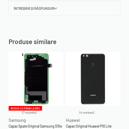
ÎNTREBĂRI ȘI RĂSPUNSURI
Produse similare
REDUS CU PÂNĂ LA 38%
7 reviews
4 reviews
Evaluat la
4.86
din 5
Evaluat la
5.00
din 5
Samsung
Huawei
Capac Spate Original Samsung S10e
Capac Original Huawei P10 Lite