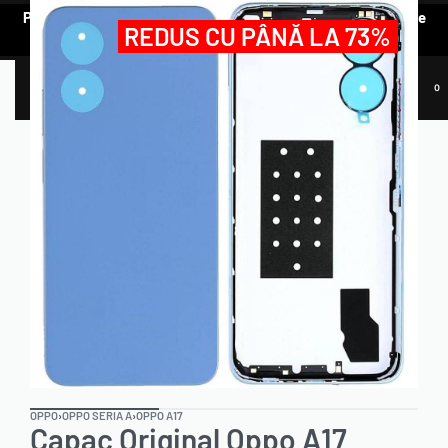
Pentru a vedea oferta de prețuri preferențiale, e nevoie să te
REDUS CU PÂNĂ LA 73%
AUTENTIFICI.
0
OPPO
›
OPPO SERIA A
›
OPPO A17
Capac Original Oppo A17