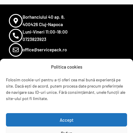
Borhanciului 40 ap. 8,
400426 Cluj-Napoca
Luni-Vineri 11:00-18:00
0723823923
office@servicepack.ro
Politica cookies
Sugereaza un produs
Termeni si conditii
Folosim cookie-uri pentru a-ți oferi cea mai bună experiență pe
site. Dacă ești de acord, putem procesa date precum preferințele
Recenzii
de navigare sau ID-uri unice. Fără consimțământ, unele funcții ale
Contact
site-ului pot fi limitate.
ANPC
B2B
Accept