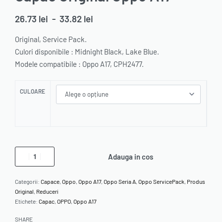
26.73
lei
-
33.82
lei
Original, Service Pack.
Culori disponibile : Midnight Black, Lake Blue.
Modele compatibile : Oppo A17, CPH2477.
CULOARE
Adauga in cos
Categorii:
Capace
,
Oppo
,
Oppo A17
,
Oppo Seria A
,
Oppo ServicePack
,
Produs
Original
,
Reduceri
Etichete:
Capac
,
OPPO
,
Oppo A17
SHARE