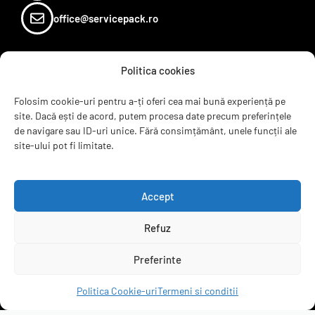
office@servicepack.ro
Politica cookies
Sugereaza un produs
Termeni si conditii
Folosim cookie-uri pentru a-ți oferi cea mai bună experiență pe
Recenzii
site. Dacă ești de acord, putem procesa date precum preferințele
Contact
de navigare sau ID-uri unice. Fără consimțământ, unele funcții ale
ANPC
site-ului pot fi limitate.
B2B
Accept
Refuz
servicepack.ro
Preferinte
Clienții ne recomandă
Politica Cookie-uri
Termeni si conditii
4.95 rating
(6297 de recenzii)