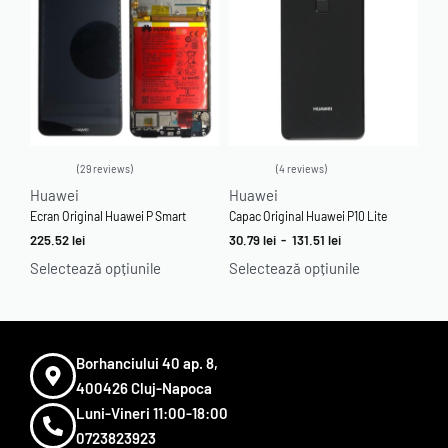
29 reviews
4 reviews
Evaluat la
5.00
din 5
Evaluat la
5.00
din 5
Huawei
Huawei
Ecran Original Huawei P Smart
Capac Original Huawei P10 Lite
225.52
lei
30.79
lei
-
131.51
lei
Selectează opțiunile
Selectează opțiunile
Borhanciului 40 ap. 8,
400426 Cluj-Napoca
Luni-Vineri 11:00-18:00
0723823923