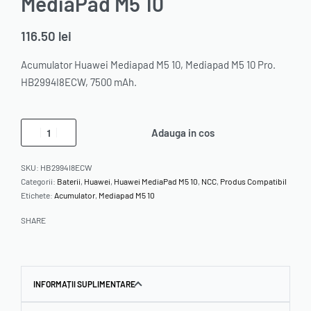
MediaPad M5 10
116.50
lei
Acumulator Huawei Mediapad M5 10, Mediapad M5 10 Pro.
HB2994I8ECW, 7500 mAh.
Adauga in cos
SKU:
HB2994I8ECW
Categorii:
Baterii
,
Huawei
,
Huawei MediaPad M5 10
,
NCC
,
Produs Compatibil
Etichete:
Acumulator
,
Mediapad M5 10
SHARE
INFORMAȚII SUPLIMENTARE