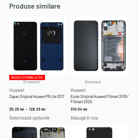
Produse similare
REDUS CU PÂNĂ LA 73%
2 reviews
9 reviews
Evaluat la
5.00
din 5
Evaluat la
5.00
din 5
Huawei
Huawei
Capac Original Huawei P9 Lite 2017
Ecran Original Huawei P Smart 2019 /
P Smart 2020
35.25
lei
-
129.33
lei
310.54
lei
Selectează opțiunile
Adaugă în coș