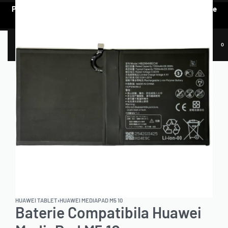
Pentru a vedea oferta de prețuri preferențiale, e nevoie să te
AUTENTIFICI.
0
HUAWEI TABLET
›
HUAWEI MEDIAPAD M5 10
Baterie Compatibila Huawei