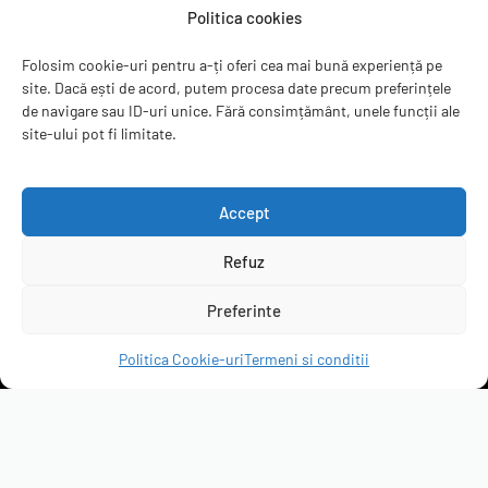
Sugereaza un produs
Politica cookies
Termeni si conditii
Recenzii
Folosim cookie-uri pentru a-ți oferi cea mai bună experiență pe
Contact
site. Dacă ești de acord, putem procesa date precum preferințele
ANPC
de navigare sau ID-uri unice. Fără consimțământ, unele funcții ale
site-ului pot fi limitate.
B2B
Accept
Refuz
servicepack.ro
Clienții ne recomandă
Preferinte
4.95 rating
(6299 de recenzii)
Politica Cookie-uri
Termeni si conditii