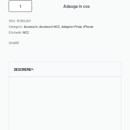
Adauga in cos
SKU:
B1254201
Categorii:
Accesorii
,
Accesorii NCC
,
Adaptor Priza
,
iPhone
Etichetă:
NCC
SHARE
DESCRIERE