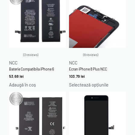
3 reviews
8 reviews
Evaluat la
5.00
din 5
Evaluat la
4.75
din 5
NCC
NCC
Baterie Compatibila iPhone 6
Ecran iPhone 8 Plus NCC
53.68
lei
103.79
lei
Adaugă în coș
Selectează opțiunile