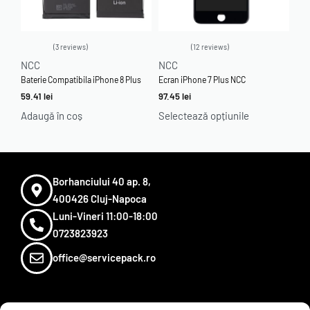
3 reviews
12 reviews
Evaluat la
5.00
din 5
Evaluat la
4.92
din 5
NCC
NCC
Baterie Compatibila iPhone 8 Plus
Ecran iPhone 7 Plus NCC
59.41
lei
97.45
lei
Adaugă în coș
Selectează opțiunile
Borhanciului 40 ap. 8,
400426 Cluj-Napoca
Luni-Vineri 11:00-18:00
0723823923
office@servicepack.ro