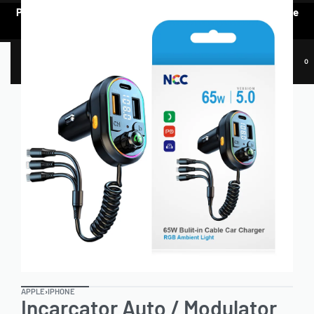
Pentru a vedea oferta de prețuri preferențiale, e nevoie să te
AUTENTIFICI.
0
APPLE
›
IPHONE
Incarcator Auto / Modulator