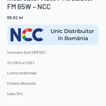
FM 65W – NCC
68.62
lei
Incarcator Auto 53W NCC.
2X USB A si USB C.
Lumina ambientala.
Emitator Bluetooth.
Cablu 3in1.