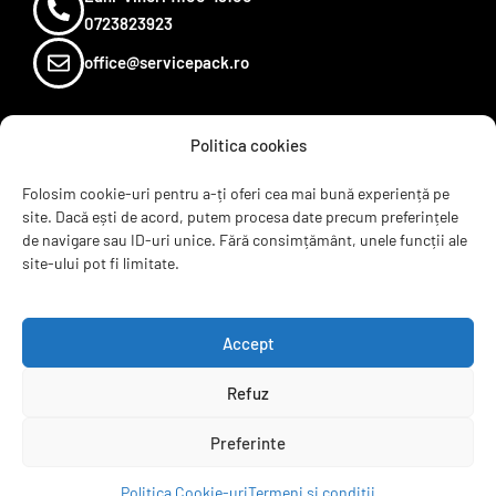
0723823923
office@servicepack.ro
Politica cookies
Sugereaza un produs
Termeni si conditii
Folosim cookie-uri pentru a-ți oferi cea mai bună experiență pe
Recenzii
site. Dacă ești de acord, putem procesa date precum preferințele
Contact
de navigare sau ID-uri unice. Fără consimțământ, unele funcții ale
ANPC
site-ului pot fi limitate.
B2B
Accept
Refuz
servicepack.ro
Preferinte
Clienții ne recomandă
Politica Cookie-uri
Termeni si conditii