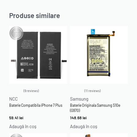
Produse similare
9 reviews
11 reviews
Evaluat la
5.00
din 5
Evaluat la
5.00
din 5
NCC
Samsung
Baterie Compatibila iPhone 7 Plus
Baterie Originala Samsung S10e
(G970)
59.41
lei
148.68
lei
Adaugă în coș
Adaugă în coș