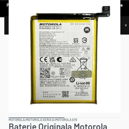
Pentru a vedea oferta de prețuri preferențiale, e nevoie să te
AUTENTIFICI.
0
MOTOROLA
›
MOTOROLA SERIA G
›
MOTOROLA G73
Baterie Originala Motorola