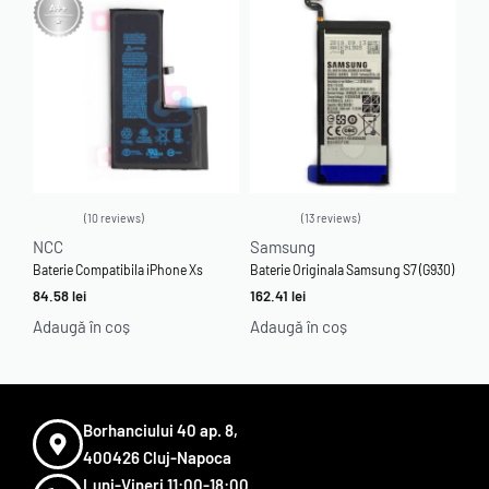
10 reviews
13 reviews
Evaluat la
4.70
din 5
Evaluat la
5.00
din 5
NCC
Samsung
Baterie Compatibila iPhone Xs
Baterie Originala Samsung S7 (G930)
84.58
lei
162.41
lei
Adaugă în coș
Adaugă în coș
Borhanciului 40 ap. 8,
400426 Cluj-Napoca
Luni-Vineri 11:00-18:00