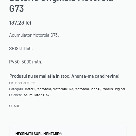
G73
137.23
lei
Acumulator Motorola G73.
SB18D61156.
PV50, 5000 mAh.
Produsul nu se mai afla in stoc. Anunta-ma cand revine!
SKU:
SB18D61156
Categorii:
Baterii
,
Motorola
,
Motorola G73
,
Motorola Seria G
,
Produs Original
Etichete:
Acumulator
,
G73
SHARE
INFORMAȚII SUPLIMENTARE