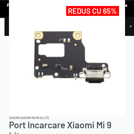
Pentru a vedea oferta de prețuri preferențiale, e nevoie să te
REDUS CU 65%
AUTENTIFICI.
0
XIAOMI
›
XIAOMI MI
›
MI 9 LITE
Port Incarcare Xiaomi Mi 9