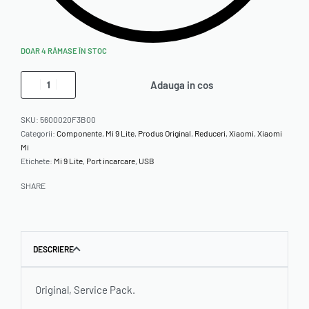
DOAR 4 RĂMASE ÎN STOC
Adauga in cos
SKU:
5600020F3B00
Categorii:
Componente
,
Mi 9 Lite
,
Produs Original
,
Reduceri
,
Xiaomi
,
Xiaomi
Mi
Etichete:
Mi 9 Lite
,
Port incarcare
,
USB
SHARE
DESCRIERE
Original, Service Pack.