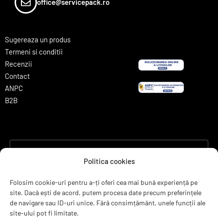
office@servicepack.ro
Sugereaza un produs
Termeni si conditii
Recenzii
Contact
ANPC
B2B
servicepack.ro
Politica cookies
Clienții ne recomandă
Folosim cookie-uri pentru a-ți oferi cea mai bună experiență pe
site. Dacă ești de acord, putem procesa date precum preferințele
4.95 rating
(6297 de recenzii)
de navigare sau ID-uri unice. Fără consimțământ, unele funcții ale
site-ului pot fi limitate.