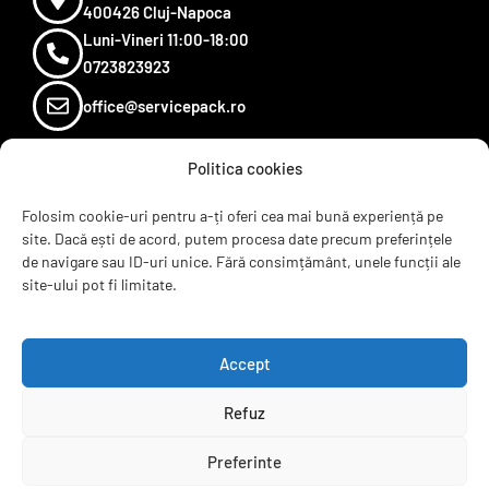
400426 Cluj-Napoca
Luni-Vineri 11:00-18:00
0723823923
office@servicepack.ro
Politica cookies
Sugereaza un produs
Termeni si conditii
Folosim cookie-uri pentru a-ți oferi cea mai bună experiență pe
site. Dacă ești de acord, putem procesa date precum preferințele
Recenzii
de navigare sau ID-uri unice. Fără consimțământ, unele funcții ale
Contact
site-ului pot fi limitate.
ANPC
B2B
Accept
Refuz
servicepack.ro
Preferinte