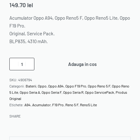
149.70
lei
Acumulator Oppo A94, Oppo Reno5 F, Oppo Reno5 Lite, Oppo
F19 Pro.
Original, Service Pack.
BLP835, 4310 mAh.
Adauga in cos
SKU:
4906794
Categorii:
Baterii
,
Oppo
,
Oppo A94
,
Oppo F19 Pro
,
Oppo Reno 5 F
,
Oppo Reno
5 Lite
,
Oppo Seria A
,
Oppo Seria F
,
Oppo Seria R
,
Oppo ServicePack
,
Produs
Original
Etichete:
A94
,
Acumulator
,
F19 Pro
,
Reno 5 F
,
Reno5 Lite
SHARE