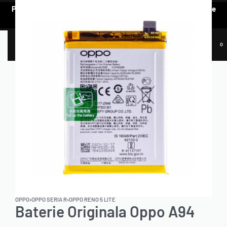
Pentru a vedea oferta de prețuri preferențiale, e nevoie să te
AUTENTIFICI.
0
OPPO
›
OPPO SERIA R
›
OPPO RENO 5 LITE
Baterie Originala Oppo A94