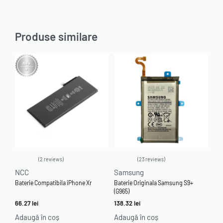
Produse similare
2 reviews
23 reviews
Evaluat la
5.00
din 5
Evaluat la
4.87
din 5
NCC
Samsung
Baterie Compatibila iPhone Xr
Baterie Originala Samsung S9+
(G965)
66.27
lei
138.32
lei
Adaugă în coș
Adaugă în coș