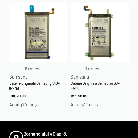
16 reviews
9 reviews
Evaluat la
5.00
din 5
Evaluat la
5.00
din 5
Samsung
Samsung
Baterie Originala Samsung S10+
Baterie Originala Samsung S8+
(G975)
(G955)
199.20
lei
152.49
lei
Adaugă în coș
Adaugă în coș
Borhanciului 40 ap. 8,