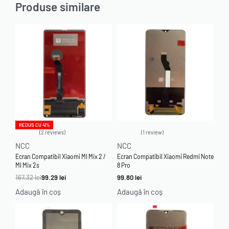
Produse similare
REDUS CU 41%
2 reviews
1 review
Evaluat la
5.00
din 5
Evaluat la
5.00
din 5
NCC
NCC
Ecran Compatibil Xiaomi MI Mix 2 /
Ecran Compatibil Xiaomi Redmi Note
MI Mix 2s
8 Pro
167.32
lei
99.29
lei
99.80
lei
Adaugă în coș
Adaugă în coș