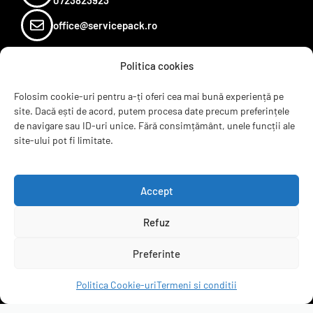
0723823923
office@servicepack.ro
Politica cookies
Sugereaza un produs
Termeni si conditii
Folosim cookie-uri pentru a-ți oferi cea mai bună experiență pe
site. Dacă ești de acord, putem procesa date precum preferințele
Recenzii
de navigare sau ID-uri unice. Fără consimțământ, unele funcții ale
Contact
site-ului pot fi limitate.
ANPC
B2B
Accept
Refuz
servicepack.ro
Preferinte
Clienții ne recomandă
Politica Cookie-uri
Termeni si conditii
4.95 rating
(6297 de recenzii)