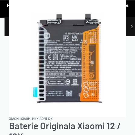
Pentru a vedea oferta de prețuri preferențiale, e nevoie să te
AUTENTIFICI.
0
XIAOMI
›
XIAOMI MI
›
XIAOMI 12X
Baterie Originala Xiaomi 12 /