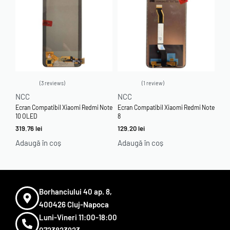
3 reviews
1 review
Evaluat la
4.67
din 5
Evaluat la
5.00
din 5
NCC
NCC
Ecran Compatibil Xiaomi Redmi Note
Ecran Compatibil Xiaomi Redmi Note
10 OLED
8
319.76
lei
129.20
lei
Adaugă în coș
Adaugă în coș
Borhanciului 40 ap. 8,
400426 Cluj-Napoca
Luni-Vineri 11:00-18:00