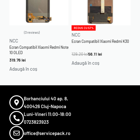
REDUS CU 57%
3 reviews
NCC
Evaluat la
4.67
din 5
NCC
Ecran Compatibil Xiaomi Redmi K30
Ecran Compatibil Xiaomi Redmi Note
10 OLED
129.20
lei
56.11
lei
319.76
lei
Adaugă în coș
Adaugă în coș
Borhanciului 40 ap. 8,
400426 Cluj-Napoca
Luni-Vineri 11:00-18:00
0723823923
office@servicepack.ro