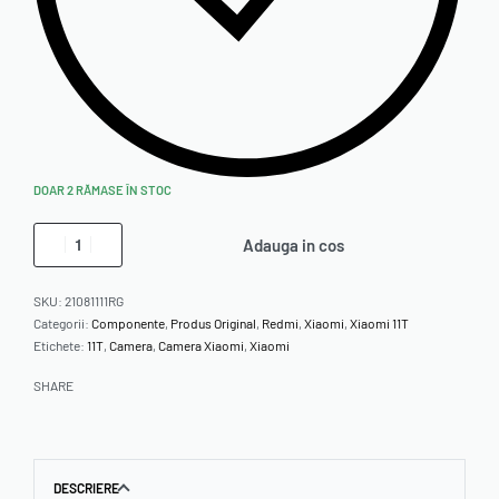
DOAR 2 RĂMASE ÎN STOC
Adauga in cos
SKU:
21081111RG
Categorii:
Componente
,
Produs Original
,
Redmi
,
Xiaomi
,
Xiaomi 11T
Etichete:
11T
,
Camera
,
Camera Xiaomi
,
Xiaomi
SHARE
DESCRIERE