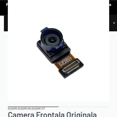
Pentru a vedea oferta de prețuri preferențiale, e nevoie să te
AUTENTIFICI.
0
XIAOMI
›
XIAOMI MI
›
XIAOMI 11T
Camera Frontala Originala