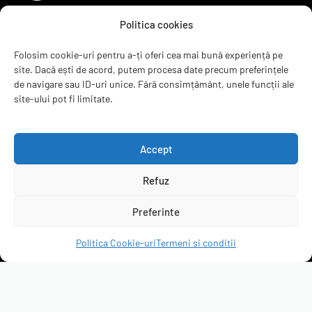
Politica cookies
Sugereaza un produs
Termeni si conditii
Folosim cookie-uri pentru a-ți oferi cea mai bună experiență pe
site. Dacă ești de acord, putem procesa date precum preferințele
Recenzii
de navigare sau ID-uri unice. Fără consimțământ, unele funcții ale
Contact
site-ului pot fi limitate.
ANPC
B2B
Accept
Refuz
servicepack.ro
Preferinte
Clienții ne recomandă
Politica Cookie-uri
Termeni si conditii
4.95 rating
(6299 de recenzii)