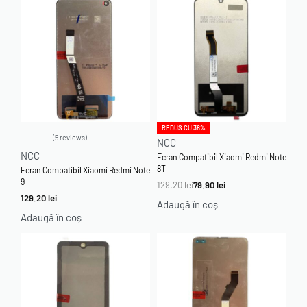
REDUS CU 38%
5 reviews
NCC
Evaluat la
5.00
din 5
NCC
Ecran Compatibil Xiaomi Redmi Note
8T
Ecran Compatibil Xiaomi Redmi Note
9
129.20
lei
79.90
lei
129.20
lei
Adaugă în coș
Adaugă în coș