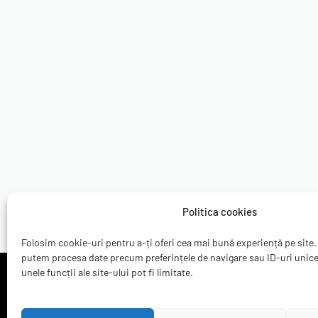
REDUS CU PÂNĂ LA 77%
2 reviews
4 review
Evaluat la
5.00
din 5
Evaluat la
5.00
din 5
Huawei
Huawei
Capac Original Huawei P20
Capac Origi
Politica cookies
49.90
lei
-
218.26
lei
30.79
lei
-
131.
Folosim cookie-uri pentru a-ți oferi cea mai bună experiență pe site.
putem procesa date precum preferințele de navigare sau ID-uri unic
unele funcții ale site-ului pot fi limitate.
Borhanciului 40 ap. 8,
400426 Cluj-Napoca