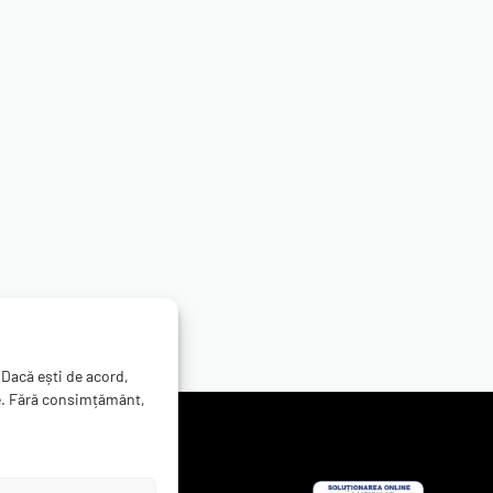
REDUS CU PÂNĂ LA 37%
s
1 review
Evaluat la
5.00
din 5
Huawei
nal Huawei P10 Lite
Capac Original Huawei Mate
51
lei
102.24
lei
-
161.09
lei
 Dacă ești de acord,
e. Fără consimțământ,
Sugereaza un produs
Termeni si conditii