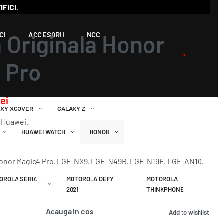
IFICI.
Originala Honor
CI
ACCESORII
NCC
0
 Pro
lei
AXY XCOVER
GALAXY Z
k Huawei.
HUAWEI WATCH
HONOR
Honor Magic4 Pro, LGE-NX9, LGE-N49B, LGE-N19B, LGE-AN10,
OROLA SERIA
MOTOROLA DEFY
MOTOROLA
2021
THINKPHONE
Adauga in cos
Add to wishlist