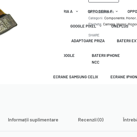
OPPO SERIA A
OPPO SERIA F
OPPO
SKU:
0235ABXN
Categorii:
Componente
,
Honor
Etichete:
Camera
,
Honor
,
Honor
GOOGLE PIXEL
ONEPLUS
SHARE
 ORIGINALE APPLE
CABLURI
ADAPTOARE PRIZA
BATERII E
 SAMSUNG NCC
ECRANE GOOGLE
BATERII IPHONE
NCC
NCC
ECRANE SAMSUNG CELIX
ECRANE IPHON
Informații suplimentare
Recenzii (0)
Întreb