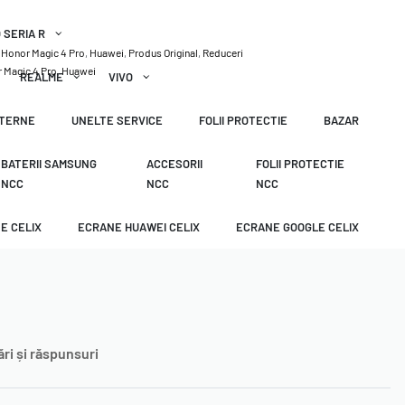
 SERIA R
,
Honor Magic 4 Pro
,
Huawei
,
Produs Original
,
Reduceri
 Magic 4 Pro
,
Huawei
REALME
VIVO
XTERNE
UNELTE SERVICE
FOLII PROTECTIE
BAZAR
BATERII SAMSUNG
ACCESORII
FOLII PROTECTIE
NCC
NCC
NCC
E CELIX
ECRANE HUAWEI CELIX
ECRANE GOOGLE CELIX
ări și răspunsuri