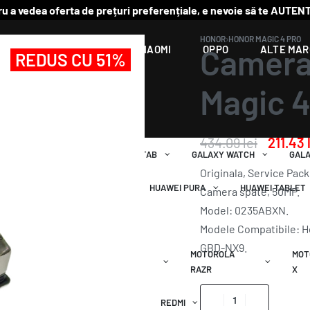
u a vedea oferta de prețuri preferențiale, e nevoie să te AUTENT
HONOR
›
HONOR MAGIC 4 PRO
Camera 
PPLE
MOTOROLA
XIAOMI
OPPO
ALTE MAR
REDUS CU 51%
Magic 4
434.09
lei
211.43
GALAXY S
GALAXY TAB
GALAXY WATCH
GAL
Originala, Service Pac
IA P
HUAWEI SERIA Y
HUAWEI PURA
HUAWEI TABLET
Camera spate, 50MP.
Model: 0235ABXN.
Modele Compatibile: 
GBD-NX9.
 SERIA
MOTOROLA SERIA
MOTOROLA
MOT
ONE
RAZR
X
XIAOMI MI
REDMI
POCO