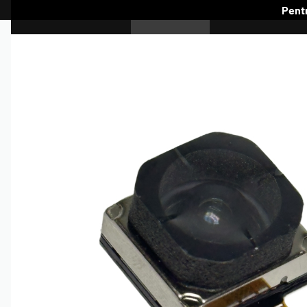
Pentr
SAMSUNG
HUAWEI
A
CELIX
GALAXY A
GALAXY J
GALAXY M
GALAXY NOTE
HUAWEI SERIA MATE
HUAWEI SERIA NOVA
HUAWEI SER
IPHONE
IPAD
MOTOROLA SERIA
MOTOROLA SERIA
MOTOROLA
E
EDGE
G