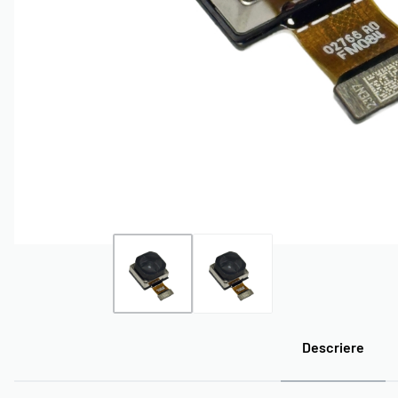
ACCESORII
ECRANE IPHONE
ECRANE SAMSUNG NCC
ECRANE
NCC
INCELL
OLED
Descriere